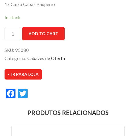
1x Caixa Cabaz Paupério
In stock
Conjunto
ADD TO CART
Caixa
Cabaz
nº3
SKU:
95080
quantity
Categoria:
Cabazes de Oferta
< IR PARA LOJA
Facebook
Twitter
PRODUTOS RELACIONADOS