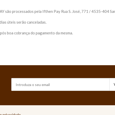
são processados pela Ifthen Pay Rua S. José, 771 / 4535-404 San
ias úteis serão canceladas.
após boa cobrança do pagamento da mesma.
de privacidade