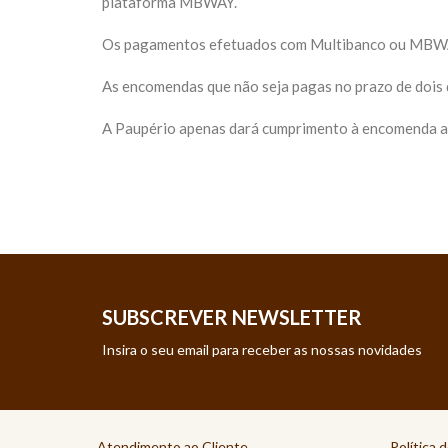
plataforma MBWAY.
Os pagamentos efetuados com Multibanco ou MBWAY 
As encomendas que não seja pagas no prazo de dois d
A Paupério apenas dará cumprimento à encomenda 
SUBSCREVER NEWSLETTER
Insira o seu email para receber as nossas novidades
Atendimento ao Cliente
Política 