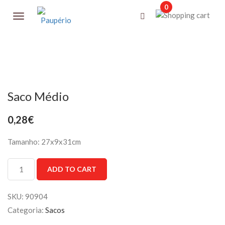
0
Saco Médio
0,28
€
Tamanho: 27x9x31cm
Saco
ADD TO CART
Médio
quantity
SKU:
90904
Categoria:
Sacos