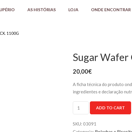
AUPÉRIO
AS HISTÓRIAS
LOJA
ONDE ENCONTRAR
CX. 1100G
Sugar Wafer 
20,00
€
A ficha técnica do produto ond
ingredientes e declaração nut
Sugar
ADD TO CART
Wafer
Cx.
1100g
SKU:
03091
quantity
Categoria:
Bolachas e Biscoit