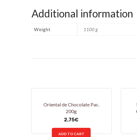
Additional information
Weight
1100 g
Oriental de Chocolate Pac.
200g
2,75
€
ADD TO CART