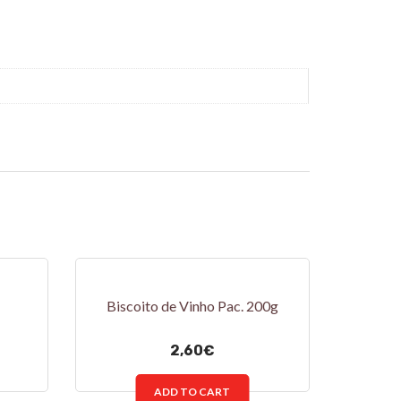
Biscoito de Vinho Pac. 200g
2,60
€
ADD TO CART